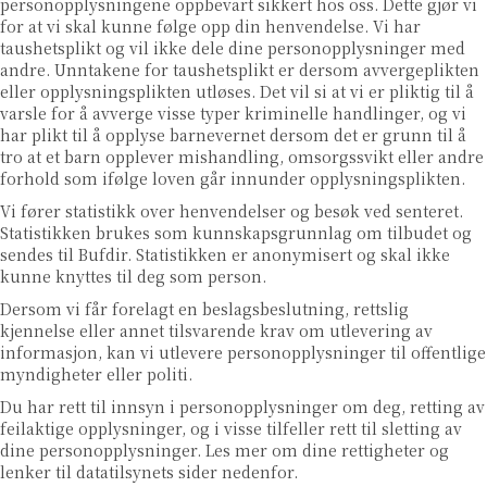
personopplysningene oppbevart sikkert hos oss. Dette gjør vi
for at vi skal kunne følge opp din henvendelse. Vi har
taushetsplikt og vil ikke dele dine personopplysninger med
andre. Unntakene for taushetsplikt er dersom
avvergeplikten
eller opplysningsplikten
utløses. Det vil si at vi er pliktig til å
varsle for å avverge visse typer kriminelle handlinger, og vi
har plikt til å opplyse barnevernet dersom det er grunn til å
tro at et barn opplever mishandling, omsorgssvikt eller andre
forhold som ifølge loven går innunder opplysningsplikten.
Vi fører statistikk over henvendelser og besøk ved senteret.
Statistikken brukes som kunnskapsgrunnlag om tilbudet og
sendes til Bufdir. Statistikken er anonymisert og skal ikke
kunne knyttes til deg som person.
Dersom vi får forelagt en beslagsbeslutning, rettslig
kjennelse eller annet tilsvarende krav om utlevering av
informasjon, kan vi utlevere personopplysninger til offentlige
myndigheter eller politi.
Du har rett til innsyn i personopplysninger om deg, retting av
feilaktige opplysninger, og i visse tilfeller rett til sletting av
dine personopplysninger. Les mer om dine rettigheter og
lenker til datatilsynets sider nedenfor.