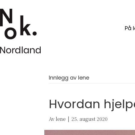
På 
Innlegg av lene
Hvordan hjel
Av
lene
|
25. august 2020