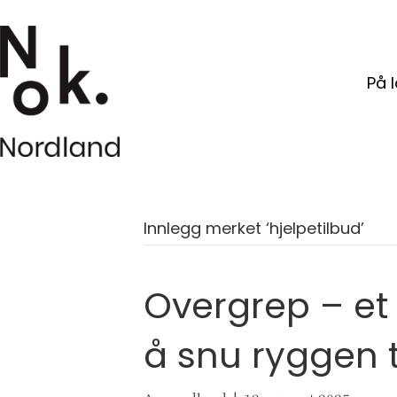
På 
Innlegg merket ‘hjelpetilbud’
Overgrep – et 
å snu ryggen t